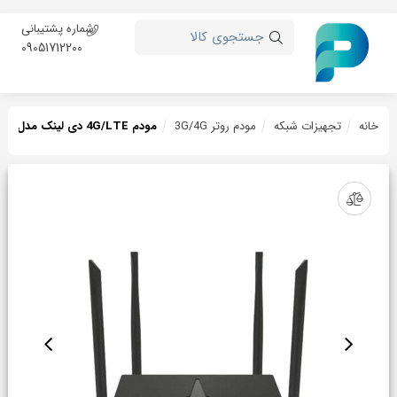
شماره پشتیبانی
جستجوی کالا
09051712200
خانه
تجهیزات شبکه
مودم روتر 3G/4G
مودم 4G/LTE دی لینک مدل D-LINK DWR-M920